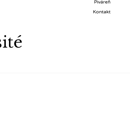
Piváreň
Kontakt
ité
Kontakt
KRUHOVKA s.r.o.,
Jasná 5
915 01 Nové Mesto nad Váhom
kruhovka@kruhovka.sk
Objednávky:
0915334483