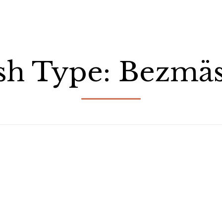
sh Type:
Bezmäs
Kruhovka
Získajte info o akciách