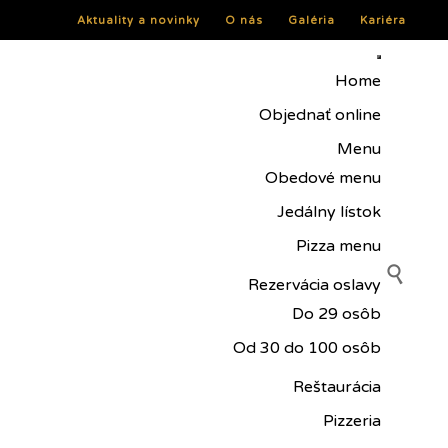
Aktuality a novinky
O nás
Galéria
Kariéra
Skip
to
Home
content
Objednať online
Menu
Obedové menu
Jedálny lístok
Pizza menu

Rezervácia oslavy
Do 29 osôb
Od 30 do 100 osôb
Reštaurácia
Pizzeria