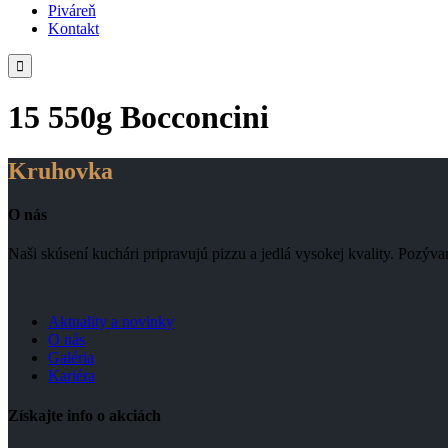
Piváreň
Kontakt

15 550g Bocconcini
Kruhovka
O nás
Naši skúsení kuchári pripravujú pizzu a jedlá vysokej kvality. Pozý
Aktuality a novinky
O nás
Galéria
Kariéra
Získajte info o akciách