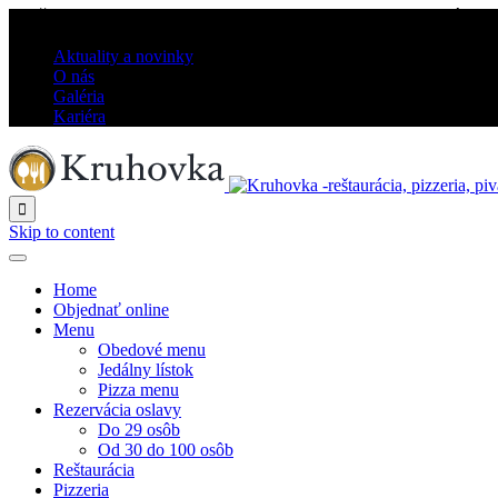
PO-ŠT: 10.00–21.00 / PI-SO: 10.00–22.00 / Ne: ZATVORENÉ
Aktuality a novinky
O nás
Galéria
Kariéra

Skip to content
Home
Objednať online
Menu
Obedové menu
Jedálny lístok
Pizza menu
Rezervácia oslavy
Do 29 osôb
Od 30 do 100 osôb
Reštaurácia
Pizzeria