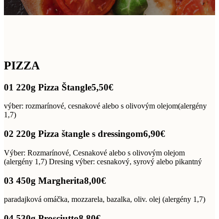
PIZZA
01 220g Pizza Štangle
5,50€
výber: rozmarínové, cesnakové alebo s olivovým olejom(alergény
1,7)
02 220g Pizza štangle s dressingom
6,90€
Výber: Rozmarínové, Cesnakové alebo s olivovým olejom
(alergény 1,7) Dresing výber: cesnakový, syrový alebo pikantný
03 450g Margherita
8,00€
paradajková omáčka, mozzarela, bazalka, oliv. olej (alergény 1,7)
04 530g Prosciutto
8,80€