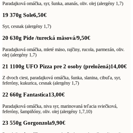
Paradajková omáčka, syr, šunka, ananás, oliv. olej (alergény 1,7)
19 370g Sole
6,50€
Syr, cesnak (alergény 1,7)
20 630g Pide /turecká mäsová/
9,50€
Paradajková omáčka, mleté mäso, rajčiny, rucola, parmezán, oliv.
olej (alergény 1,7)
21 1100g UFO Pizza pre 2 osoby (preložená)
14,00€
Z dvoch ciest, paradajková omáčka, šunka, slanina, cibuľa, syr,
feferóny, kukurica, cesnak (alergény 1,7)
22 660g Fantastica
13,00€
Paradajková omáčka, niva syr, marinovaná teľacia sviečková,
feferóny, šampiňóny, oliv. olej (alergény 1,7,10)
23 550g Gorgonzola
9,90€