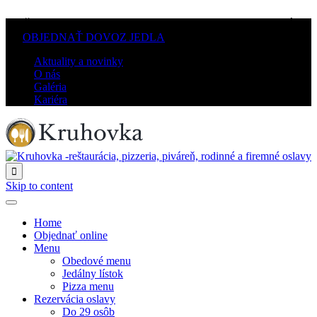
PO-ŠT: 10.00–21.00 / PI-SO: 10.00–22.00 / Ne: ZATVORENÉ
/
OBJEDNAŤ DOVOZ JEDLA
Aktuality a novinky
O nás
Galéria
Kariéra

Skip to content
Home
Objednať online
Menu
Obedové menu
Jedálny lístok
Pizza menu
Rezervácia oslavy
Do 29 osôb