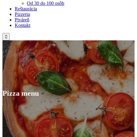
Od 30 do 100 osôb
Reštaurácia
Pizzeria
Piváreň
Kontakt

Pizza menu