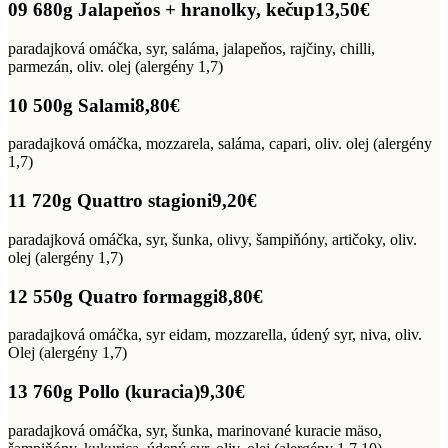
09 680g Jalapeňos + hranolky, kečup
13,50€
paradajková omáčka, syr, saláma, jalapeňos, rajčiny, chilli,
parmezán, oliv. olej (alergény 1,7)
10 500g Salami
8,80€
paradajková omáčka, mozzarela, saláma, capari, oliv. olej (alergény
1,7)
11 720g Quattro stagioni
9,20€
paradajková omáčka, syr, šunka, olivy, šampiňóny, artičoky, oliv.
olej (alergény 1,7)
12 550g Quatro formaggi
8,80€
paradajková omáčka, syr eidam, mozzarella, údený syr, niva, oliv.
Olej (alergény 1,7)
13 760g Pollo (kuracia)
9,30€
paradajková omáčka, syr, šunka, marinované kuracie mäso,