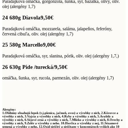
Paradajková omáčka, gorgonzola, šunka, syr, bazalka, olivy, oliv.
olej (alergény 1,7)
24 680g Diavola
9,50€
Paradajková omáčka, mozzarela, saláma, jalapeňos, feferóny,
červená cibuľa, oliv. olej (alergény 1,7)
25 580g Marcello
9,00€
Paradajková omáčka, syr, slanina, pórik, oliv. olej (alergény 1,7,)
26 630g Pide /turecká/
9,50€
omáčka, šunka, syr, rucola, parmezán, oliv. olej (alergény 1,7)
Alergény:
1.Obilniny obsahujú lepok (t.j.pšenica, jačmeň, ovos) a výrobky z nich, 2.Kôrovce a
výrobky z nich, 3.Vajcia a výrobky z nich, 4.Ryby a výrobky z nich, 5.Arašidy a
výrobky z nich, 6.Sójové zrná a výrobky z nich, 7.Mlieko a výrobky z nich, 8.Orechy a
výrobky z nich, 9.Zelér a výrobky z neho. 10.Horčica a výrobky z nej, 11.Sézamové
semená a výrobky z neho, 12.Oxid siričitý a siričitany v koncentátoch vyšších ako 10