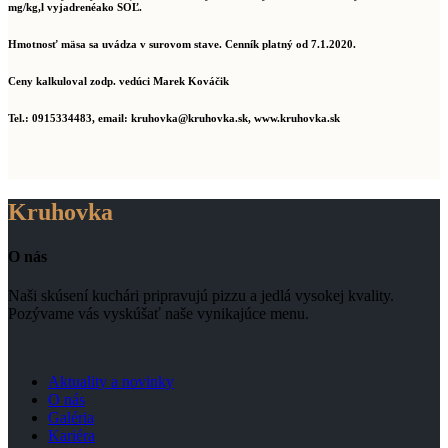
mg/kg,l vyjadrenéako SOĽ.
Hmotnosť mäsa sa uvádza v surovom stave. Cenník platný od 7.1.2020.
Ceny kalkuloval zodp. vedúci Marek Kováčik
Tel.: 0915334483, email: kruhovka@kruhovka.sk, www.kruhovka.sk
Kruhovka
O nás
Naši skúsení kuchári pripravujú pizzu a jedlá vysokej kvality.
Pozývame vás vyskúšať naše vynikajúce menu.
Aktuality a novinky
O nás
Galéria
Kariéra