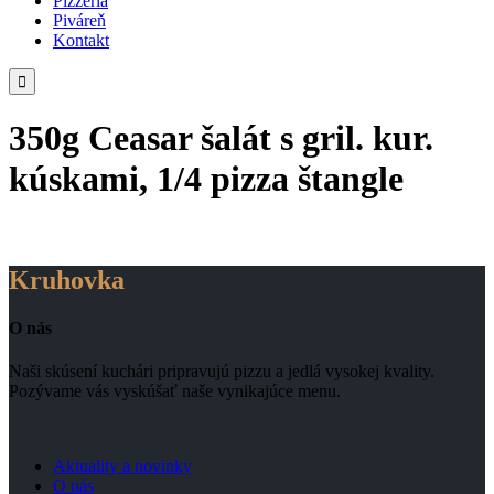
Pizzeria
Piváreň
Kontakt

350g Ceasar šalát s gril. kur.
kúskami, 1/4 pizza štangle
Kruhovka
O nás
Naši skúsení kuchári pripravujú pizzu a jedlá vysokej kvality.
Pozývame vás vyskúšať naše vynikajúce menu.
Aktuality a novinky
O nás