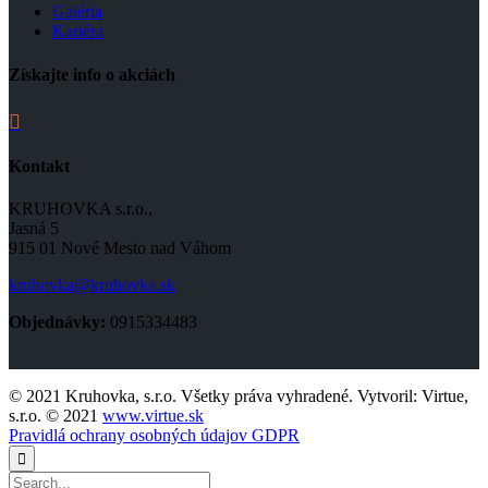
Galéria
Kariéra
Získajte info o akciách

Kontakt
KRUHOVKA s.r.o.,
Jasná 5
915 01 Nové Mesto nad Váhom
kruhovka@kruhovka.sk
Objednávky:
0915334483
© 2021 Kruhovka, s.r.o. Všetky práva vyhradené. Vytvoril: Virtue,
s.r.o. © 2021
www.virtue.sk
Pravidlá ochrany osobných údajov GDPR
