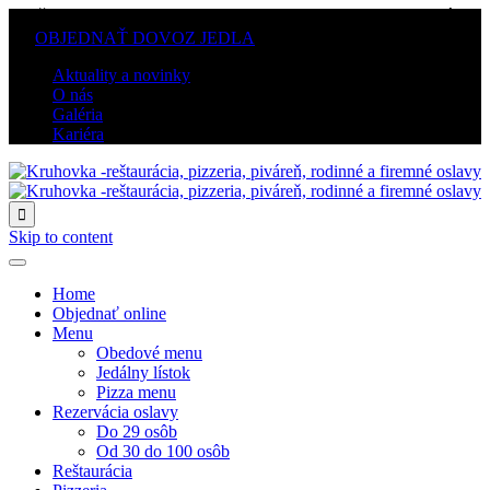
PO-ŠT: 10.00–21.00 / PI-SO: 10.00–22.00 / Ne: ZATVORENÉ
/
OBJEDNAŤ DOVOZ JEDLA
Aktuality a novinky
O nás
Galéria
Kariéra

Skip to content
Home
Objednať online
Menu
Obedové menu
Jedálny lístok
Pizza menu
Rezervácia oslavy
Do 29 osôb
Od 30 do 100 osôb
Reštaurácia