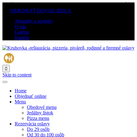
PO-ŠT: 10.00–21.00 / PI-SO: 10.00–22.00 / Ne: ZATVORENÉ
/
OBJEDNAŤ DOVOZ JEDLA
Aktuality a novinky
O nás
Galéria
Kariéra

Skip to content
Home
Objednať online
Menu
Obedové menu
Jedálny lístok
Pizza menu
Rezervácia oslavy
Do 29 osôb
Od 30 do 100 osôb