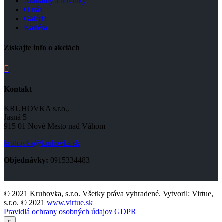
Aktuality a novinky
O nás
Galéria
Kariéra
Získajte info o akciách

Kontakt
KRUHOVKA s.r.o.,
Jasná 5
915 01 Nové Mesto nad Váhom
kruhovka@kruhovka.sk
Objednávky:
0915334483
© 2021 Kruhovka, s.r.o. Všetky práva vyhradené. Vytvoril: Virtue,
s.r.o. © 2021
www.virtue.sk
Pravidlá ochrany osobných údajov GDPR