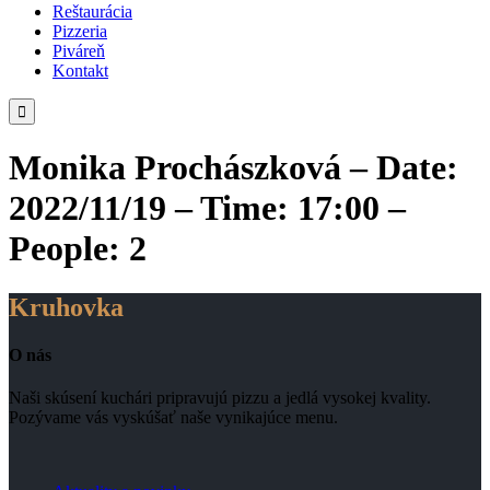
Reštaurácia
Pizzeria
Piváreň
Kontakt

Monika Prochászková – Date:
2022/11/19 – Time: 17:00 –
People: 2
Kruhovka
O nás
Naši skúsení kuchári pripravujú pizzu a jedlá vysokej kvality.
Pozývame vás vyskúšať naše vynikajúce menu.